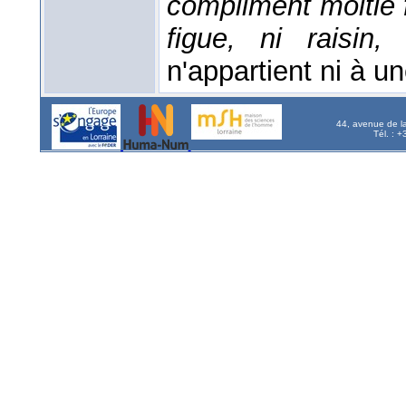
compliment moitié f
figue, ni raisin
n'appartient ni à un
44, avenue de l
Tél. : 