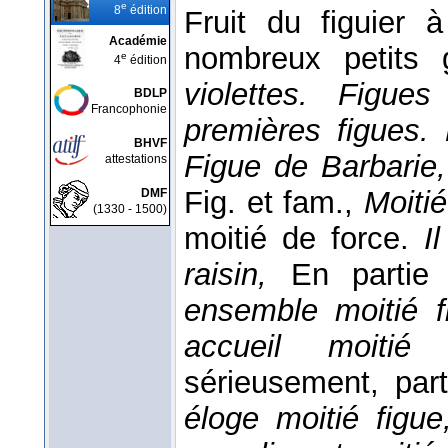
e
8
édition
Fruit du figuier 
Académie
nombreux petits 
e
4
édition
violettes. Figue
BDLP
Francophonie
premières figues.
BHVF
Figue de Barbarie
attestations
Fig. et fam.,
Moitié
DMF
(1330 - 1500)
moitié de force.
I
raisin,
En partie
ensemble moitié fi
accueil moitié
sérieusement, par
éloge moitié figue