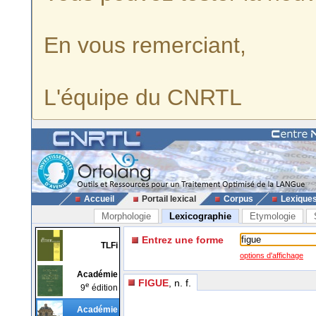
En vous remerciant,
L'équipe du CNRTL
Accueil
Portail lexical
Corpus
Lexique
Morphologie
Lexicographie
Etymologie
Entrez une forme
TLFi
options d'affichage
Académie
FIGUE
, n. f.
e
9
édition
Académie