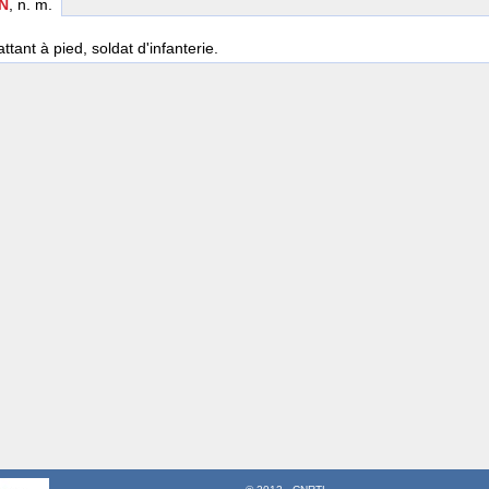
N
, n. m.
tant à pied, soldat d'infanterie.