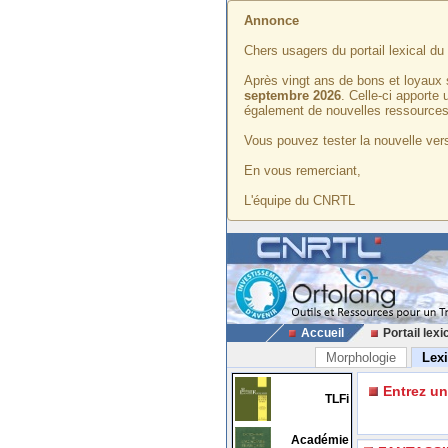
Annonce
Chers usagers du portail lexical d
Après vingt ans de bons et loyaux 
septembre 2026
. Celle-ci apporte
également de nouvelles ressources
Vous pouvez tester la nouvelle vers
En vous remerciant,
L'équipe du CNRTL
Accueil
Portail lexi
Morphologie
Lex
Entrez u
TLFi
Académie