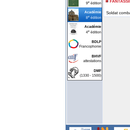
FANTASSI
e
9
édition
Académie
Soldat combat
e
8
édition
Académie
e
4
édition
BDLP
Francophonie
BHVF
attestations
DMF
(1330 - 1500)