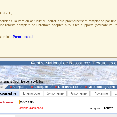
u CNRTL,
services, la version actuelle du portail sera prochainement remplacée par un
 une refonte complète de l'interface adaptée à tous les supports (ordinateurs, t
.
ion ici :
Portail lexical
cal
Corpus
Lexiques
Dictionnaires
Métalexicographie
icographie
Etymologie
Synonymie
Antonymie
Proxémie
C
ne forme
options d'affichage
catégorie :