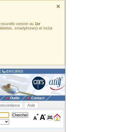
×
e nouvelle version au
1er
ablettes, smartphones) et inclut
Outils
Contact
oncordance
Aide