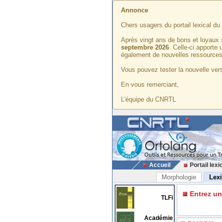
Annonce
Chers usagers du portail lexical d
Après vingt ans de bons et loyaux 
septembre 2026
. Celle-ci apporte
également de nouvelles ressources
Vous pouvez tester la nouvelle vers
En vous remerciant,
L'équipe du CNRTL
Accueil
Portail lexi
Morphologie
Lex
Entrez u
TLFi
Académie