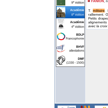
FANION
, 
e
9
édition
Académie
T.
militaire
.
e
ralliement. 
8
édition
Petits drape
alignements 
Académie
avec la croi
e
4
édition
BDLP
Francophonie
BHVF
attestations
DMF
(1330 - 1500)