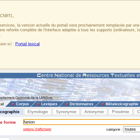
u CNRTL,
services, la version actuelle du portail sera prochainement remplacée par un
 une refonte complète de l'interface adaptée à tous les supports (ordinateurs, t
.
ion ici :
Portail lexical
cal
Corpus
Lexiques
Dictionnaires
Métalexicographie
icographie
Etymologie
Synonymie
Antonymie
Proxémie
C
ne forme
options d'affichage
catégorie :