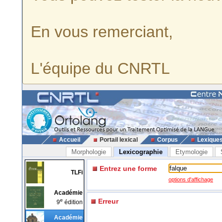
En vous remerciant,
L'équipe du CNRTL
Accueil
Portail lexical
Corpus
Lexique
Morphologie
Lexicographie
Etymologie
Entrez une forme
TLFi
options d'affichage
Académie
e
Erreur
9
édition
Académie