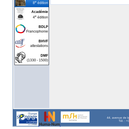
e
8
édition
Académie
e
4
édition
BDLP
Francophonie
BHVF
attestations
DMF
(1330 - 1500)
44, avenue de l
Tél. : 