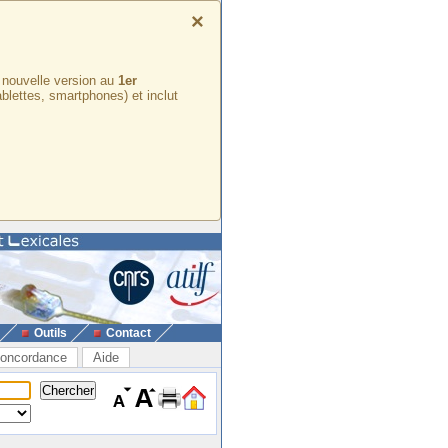
×
e nouvelle version au
1er
ablettes, smartphones) et inclut
Outils
Contact
oncordance
Aide