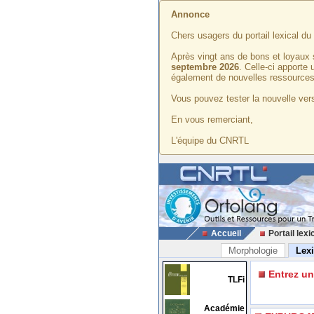
Annonce
Chers usagers du portail lexical d
Après vingt ans de bons et loyaux 
septembre 2026
. Celle-ci apporte
également de nouvelles ressources
Vous pouvez tester la nouvelle vers
En vous remerciant,
L'équipe du CNRTL
Accueil
Portail lexi
Morphologie
Lex
Entrez u
TLFi
Académie