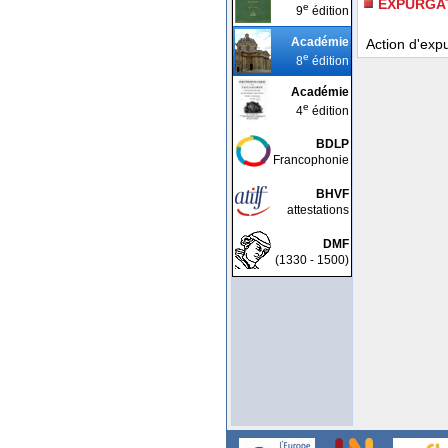
EXPURGA
e
9
édition
Académie
Action d'exp
e
8
édition
Académie
e
4
édition
BDLP
Francophonie
BHVF
attestations
DMF
(1330 - 1500)