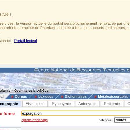
u CNRTL,
services, la version actuelle du portail sera prochainement remplacée par un
 une refonte complète de l'interface adaptée à tous les supports (ordinateurs, t
.
ion ici :
Portail lexical
cal
Corpus
Lexiques
Dictionnaires
Métalexicographie
icographie
Etymologie
Synonymie
Antonymie
Proxémie
C
ne forme
options d'affichage
catégorie :