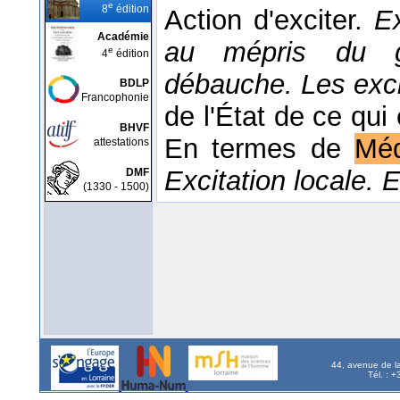
e
8
édition
Action d'exciter.
Ex
Académie
au mépris du go
e
4
édition
débauche. Les exci
BDLP
Francophonie
de l'État de ce qui
BHVF
En termes de
Méd
attestations
Excitation locale. 
DMF
(1330 - 1500)
44, avenue de l
Tél. : 