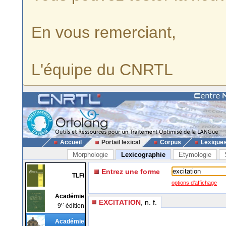
En vous remerciant,
L'équipe du CNRTL
Accueil
Portail lexical
Corpus
Lexique
Morphologie
Lexicographie
Etymologie
Entrez une forme
TLFi
options d'affichage
Académie
EXCITATION
, n. f.
e
9
édition
Académie