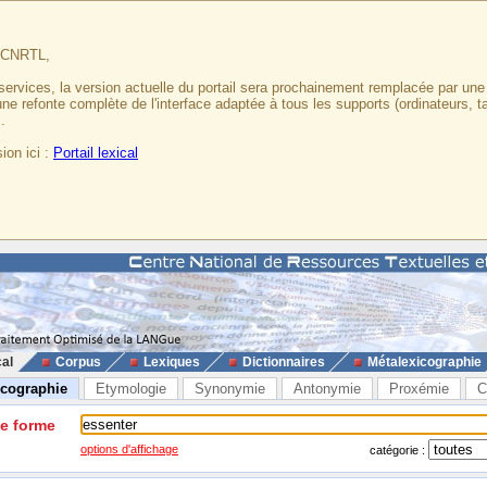
u CNRTL,
services, la version actuelle du portail sera prochainement remplacée par un
 une refonte complète de l'interface adaptée à tous les supports (ordinateurs, t
.
ion ici :
Portail lexical
cal
Corpus
Lexiques
Dictionnaires
Métalexicographie
icographie
Etymologie
Synonymie
Antonymie
Proxémie
C
ne forme
options d'affichage
catégorie :