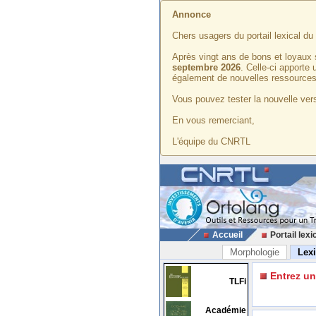
Annonce
Chers usagers du portail lexical d
Après vingt ans de bons et loyaux 
septembre 2026
. Celle-ci apporte
également de nouvelles ressources
Vous pouvez tester la nouvelle vers
En vous remerciant,
L'équipe du CNRTL
Accueil
Portail lexi
Morphologie
Lex
Entrez u
TLFi
Académie