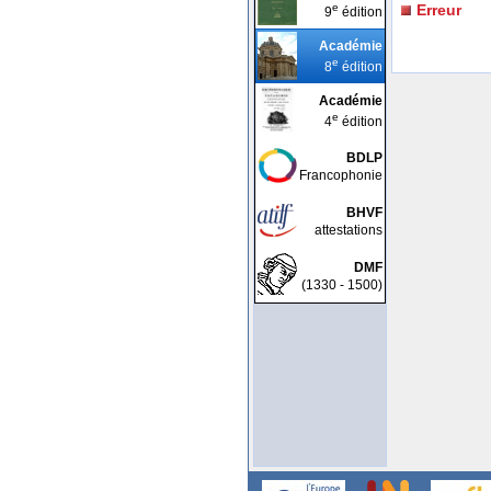
e
Erreur
9
édition
Académie
e
8
édition
Académie
e
4
édition
BDLP
Francophonie
BHVF
attestations
DMF
(1330 - 1500)