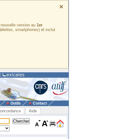
×
e nouvelle version au
1er
ablettes, smartphones) et inclut
Outils
Contact
oncordance
Aide