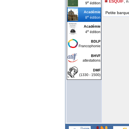
ESQUIF
, n
e
9
édition
Académie
Petite barque
e
8
édition
Académie
e
4
édition
BDLP
Francophonie
BHVF
attestations
DMF
(1330 - 1500)