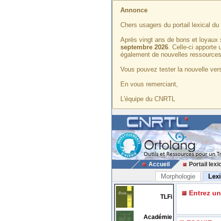
Annonce
Chers usagers du portail lexical d
Après vingt ans de bons et loyaux 
septembre 2026
. Celle-ci apporte
également de nouvelles ressources
Vous pouvez tester la nouvelle vers
En vous remerciant,
L'équipe du CNRTL
Accueil
Portail lexi
Morphologie
Lex
Entrez u
TLFi
Académie