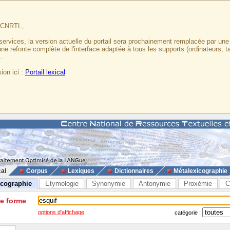
u CNRTL,
services, la version actuelle du portail sera prochainement remplacée par un
 une refonte complète de l'interface adaptée à tous les supports (ordinateurs, t
.
ion ici :
Portail lexical
cal
Corpus
Lexiques
Dictionnaires
Métalexicographie
icographie
Etymologie
Synonymie
Antonymie
Proxémie
C
ne forme
options d'affichage
catégorie :