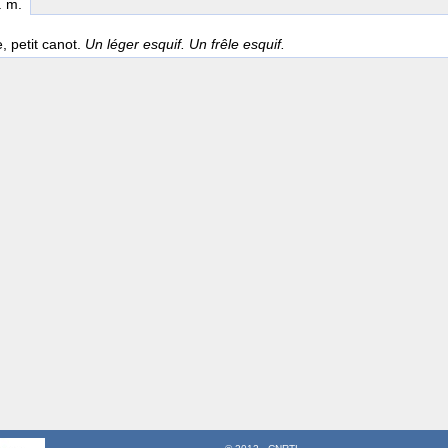
. m.
, petit canot.
Un léger esquif. Un frêle esquif.