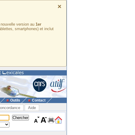
×
e nouvelle version au
1er
ablettes, smartphones) et inclut
Outils
Contact
oncordance
Aide