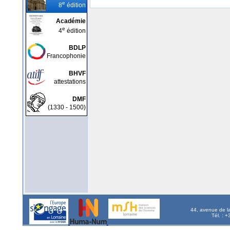
e
8
édition
Académie
e
4
édition
BDLP
Francophonie
BHVF
attestations
DMF
(1330 - 1500)
44, avenue de l
Tél. : 