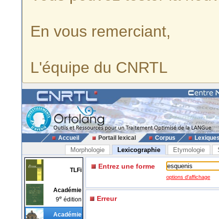
En vous remerciant,
L'équipe du CNRTL
Accueil
Portail lexical
Corpus
Lexique
Morphologie
Lexicographie
Etymologie
Entrez une forme
TLFi
options d'affichage
Académie
e
Erreur
9
édition
Académie