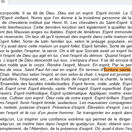
. m.
corporelle. Il se dit de Dieu.
Dieu est un esprit. Esprit incréé.
Le Sa
l'Esprit vivifiant,
Noms que l'on donne à la troisième personne de la 
 de chevalerie institué par Henri III.
Les chevaliers du Saint-Esprit.
prits bienheureux.
Cette dernière locution sert également à qualifier l
ment des Mauvais anges ou diables.
Esprit de ténèbres. Esprit immonde
us revenants.
On leur dit qu'il revenait des esprits dans cette maison-l
Esprit follet,
Sorte de lutin familier qui, selon le préjugé populaire, 
'il y avait dans cette maison un esprit follet.
Esprit familier,
Sorte de gén
r la guider, l'inspirer, la servir.
On a dit que Socrate avait un esprit fa
t l'esprit de Dieu qui agit en lui, c'est l'esprit du démon. Quand l'esprit
s. L'esprit de Dieu descendit sur eux, s'empara d'eux.
Il se dit encore 
 plus noble que le corps.
Rendre l'esprit,
Mourir.
En esprit,
Par la pe
ieu de vous. Saint Paul fut ravi en esprit.
En termes d'
Écriture sainte
 Chair.
Marchez selon l'esprit, et non selon la chair. L'esprit est prompt e
l'adultère, l'impureté, etc., et les fruits de l'esprit sont la charité, la te
l'Ensemble des facultés intellectuelles.
Esprit ferme, mâle, solide. Esprit 
it. Esprit orné. Esprit étendu, vaste. Petit esprit. Esprit superficiel. Esprit
 travers. Esprit méthodique. Esprit systématique. Appliquer, mettre, exe
se. Cultiver son esprit. Ôtez cela de votre esprit. Esprit brillant. Esp
ns l'esprit. Avoir l'esprit timide, audacieux. Les mauvaises compagnies 
ce, netteté, justesse d'esprit. Présence d'esprit. Élévation d'esprit. Le
rmer l'esprit et le cur d'un jeune homme. Se transporter en esprit dan
quelqu'un,
Lui inspirer une confiance extrême qui permet de le dirig
quelqu'un, se mettre bien dans l'esprit de quelqu'un,
Avoir, obtenir son 
simplement, de l'Attention, de la présence d'esprit.
Où avait-il donc l'es