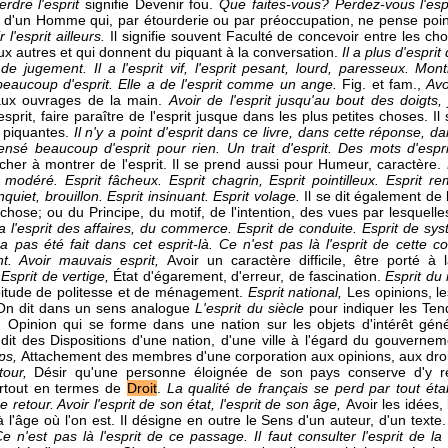
erdre l'esprit
signifie Devenir fou.
Que faites-vous? Perdez-vous l'esp
t d'un Homme qui, par étourderie ou par préoccupation, ne pense point 
r l'esprit ailleurs.
Il signifie souvent Faculté de concevoir entre les ch
x autres et qui donnent du piquant à la conversation.
Il a plus d'esprit
 de jugement. Il a l'esprit vif, l'esprit pesant, lourd, paresseux. Mo
 beaucoup d'esprit. Elle a de l'esprit comme un ange.
Fig. et fam.,
Avo
 aux ouvrages de la main.
Avoir de l'esprit jusqu'au bout des doigts
prit, faire paraître de l'esprit jusque dans les plus petites choses. I
 piquantes.
Il n'y a point d'esprit dans ce livre, dans cette réponse, d
nsé beaucoup d'esprit pour rien. Un trait d'esprit. Des mots d'espr
cher à montrer de l'esprit. Il se prend aussi pour Humeur, caractère.
t modéré. Esprit fâcheux. Esprit chagrin, Esprit pointilleux. Esprit re
quiet, brouillon. Esprit insinuant. Esprit volage.
Il se dit également de 
chose; ou du Principe, du motif, de l'intention, des vues par lesquelle
l'esprit des affaires, du commerce. Esprit de conduite. Esprit de syst
'a pas été fait dans cet esprit-là. Ce n'est pas là l'esprit
de cette co
nt.
Avoir mauvais esprit,
Avoir un caractère difficile, être porté à 
.
Esprit de vertige,
État d'égarement, d'erreur, de fascination.
Esprit d
bitude de politesse et de ménagement.
Esprit national,
Les opinions, l
 On dit dans un sens analogue
L'esprit du siècle
pour indiquer les Te
c,
Opinion qui se forme dans une nation sur les objets d'intérêt gén
dit des Dispositions d'une nation, d'une ville à l'égard du gouverneme
rps,
Attachement des membres d'une corporation aux opinions, aux droit
etour,
Désir qu'une personne éloignée de son pays conserve d'y ret
urtout en termes de
Droit
.
La qualité de français se perd par tout éta
de retour.
Avoir l'esprit de son état, l'esprit de son âge,
Avoir les idées,
 à l'âge où l'on est. Il désigne en outre le Sens d'un auteur, d'un texte
e n'est pas là l'esprit de ce passage. Il faut consulter l'esprit de la l