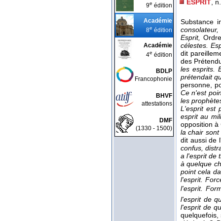
ESPRIT
, n
e
9
édition
Académie
Substance in
e
consolateur, 
8
édition
Esprit,
Ordre
célestes. Es
Académie
dit pareille
e
4
édition
des Prétend
les esprits.
BDLP
prétendait qu
Francophonie
personne, pou
Ce n'est poin
BHVF
les prophète
attestations
L'esprit est
esprit au mil
DMF
opposition à
(1330 - 1500)
la chair sont 
dit aussi de 
confus, distra
a l'esprit de
à quelque cho
point cela da
l'esprit. For
l'esprit. Fo
l'esprit de 
l'esprit de 
quelquefois, 