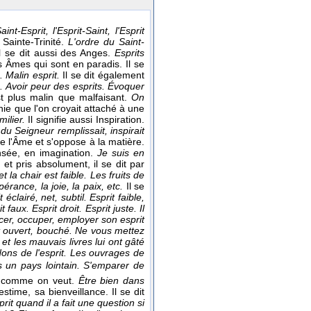
int-Esprit, l'Esprit-Saint, l'Esprit
Sainte-Trinité.
L'ordre du Saint-
Il se dit aussi des Anges.
Esprits
es Âmes qui sont en paradis. Il se
. Malin esprit.
Il se dit également
à. Avoir peur des esprits. Évoquer
est plus malin que malfaisant.
On
ie que l'on croyait attaché à une
milier.
Il signifie aussi Inspiration.
 du Seigneur remplissait, inspirait
de l'Âme et s'oppose à la matière.
nsée, en imagination.
Je suis en
, et pris absolument, il se dit par
t la chair est faible. Les fruits de
mpérance, la joie, la paix, etc.
Il se
éclairé, net, subtil. Esprit faible,
 faux. Esprit droit. Esprit juste. Il
rcer, occuper, employer son esprit
rit ouvert, bouché. Ne vous mettez
et les mauvais livres lui ont gâté
s dons de l'esprit. Les ouvrages de
s un pays lointain.
S'emparer de
er comme on veut.
Être bien dans
estime, sa bienveillance. Il se dit
prit quand il a fait une question si