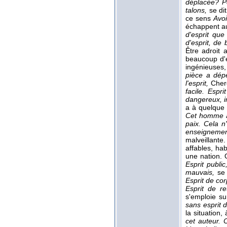
déplacée?
P
talons,
se di
ce sens
Avoi
échappent au
d'esprit que
d'esprit, de
Être adroit
beaucoup d'es
ingénieuses,
pièce a dépe
l'esprit,
Cher
facile. Espri
dangereux, in
a à quelque 
Cet homme a 
paix. Cela n
enseigneme
malveillante
affables, ha
une nation.
Esprit publi
mauvais,
se 
Esprit de co
Esprit de r
s'emploie s
sans esprit 
la situation,
cet auteur. C