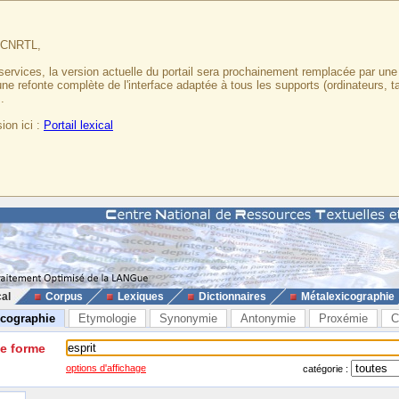
u CNRTL,
services, la version actuelle du portail sera prochainement remplacée par un
 une refonte complète de l'interface adaptée à tous les supports (ordinateurs, t
.
ion ici :
Portail lexical
cal
Corpus
Lexiques
Dictionnaires
Métalexicographie
icographie
Etymologie
Synonymie
Antonymie
Proxémie
C
ne forme
options d'affichage
catégorie :