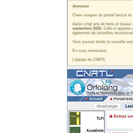
Annonce
Chers usagers du portail lexical d
Après vingt ans de bons et loyaux 
septembre 2026
. Celle-ci apporte
également de nouvelles ressources
Vous pouvez tester la nouvelle vers
En vous remerciant,
L'équipe du CNRTL
Accueil
Portail lexi
Morphologie
Lex
Entrez u
TLFi
Académie