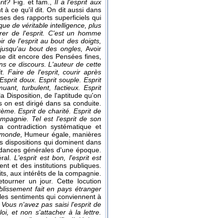
rit?
Fig. et fam.,
Il a l'esprit aux
à ce qu'il dit. On dit aussi dans
oses des rapports superficiels qui
 que de véritable intelligence, plus
ntrer de l'esprit. C'est un homme
ir de l'esprit au bout des doigts,
, jusqu'au bout des ongles,
Avoir
l se dit encore des Pensées fines,
ans ce discours. L'auteur de cette
it.
Faire de l'esprit, courir après
Esprit doux. Esprit souple. Esprit
muant, turbulent, factieux. Esprit
la Disposition, de l'aptitude qu'on
s on est dirigé dans sa conduite.
ème. Esprit de charité. Esprit de
mpagnie. Tel est l'esprit de son
la contradiction systématique et
u monde,
Humeur égale, manières
es dispositions qui dominent dans
ndances générales d'une époque.
éral.
L'esprit est bon, l'esprit est
nt et des institutions publiques.
s, aux intérêts de la compagnie.
ourner un jour. Cette locution
blissement fait en pays étranger
 les sentiments qui conviennent à
.
Vous n'avez pas saisi l'esprit de
oi, et non s'attacher à la lettre.