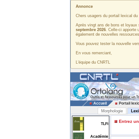
Annonce
Chers usagers du portail lexical d
Après vingt ans de bons et loyaux 
septembre 2026
. Celle-ci apporte
également de nouvelles ressources
Vous pouvez tester la nouvelle vers
En vous remerciant,
L'équipe du CNRTL
Accueil
Portail lexi
Morphologie
Lex
Entrez u
TLFi
Académie