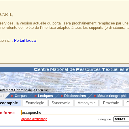
u CNRTL,
services, la version actuelle du portail sera prochainement remplacée par un
 une refonte complète de l'interface adaptée à tous les supports (ordinateurs, t
.
ion ici :
Portail lexical
cal
Corpus
Lexiques
Dictionnaires
Métalexicographie
icographie
Etymologie
Synonymie
Antonymie
Proxémie
C
ne forme
options d'affichage
catégorie :