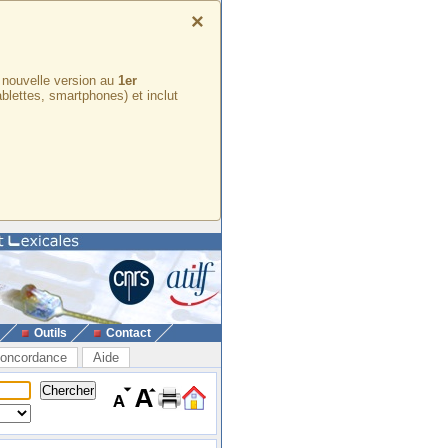
×
e nouvelle version au
1er
ablettes, smartphones) et inclut
Outils
Contact
oncordance
Aide