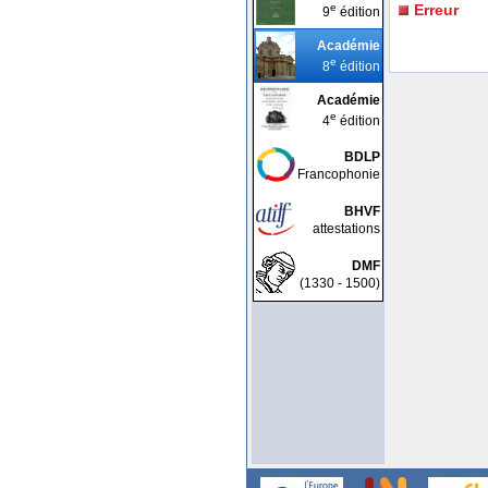
e
Erreur
9
édition
Académie
e
8
édition
Académie
e
4
édition
BDLP
Francophonie
BHVF
attestations
DMF
(1330 - 1500)