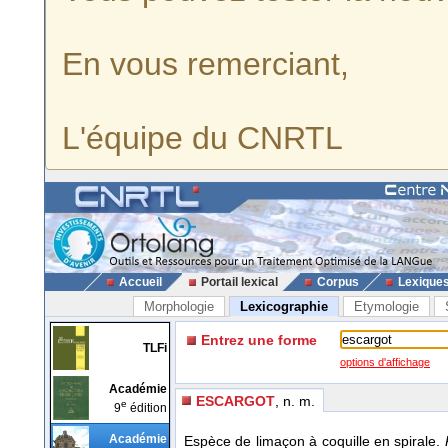
En vous remerciant,
L'équipe du CNRTL
Accueil
Portail lexical
Corpus
Lexique
Morphologie
Lexicographie
Etymologie
Entrez une forme
TLFi
options d'affichage
Académie
ESCARGOT
, n. m.
e
9
édition
Académie
Espèce de limaçon à coquille en spirale.