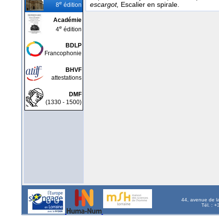
e
escargot,
Escalier en spirale.
8
édition
Académie
e
4
édition
BDLP
Francophonie
BHVF
attestations
DMF
(1330 - 1500)
44, avenue de l
Tél. : 