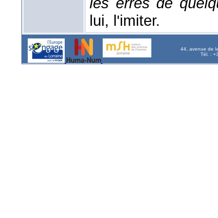
les erres de quel
lui, l'imiter.
44, avenue de l
Tél. : 