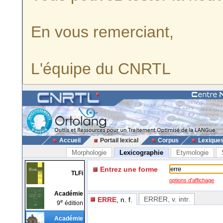
En vous remerciant,
L'équipe du CNRTL
Accueil
Portail lexical
Corpus
Lexique
Morphologie
Lexicographie
Etymologie
Entrez une forme
TLFi
options d'affichage
Académie
ERRER
, v. intr.
ERRE
, n. f.
e
9
édition
Académie