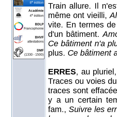
e
8
édition
Train allure. Il n'
Académie
même ont vieilli,
Al
e
4
édition
vite. En termes d
BDLP
Francophonie
d'un bâtiment.
Amor
BHVF
Ce bâtiment n'a pl
attestations
plus.
Ce bâtiment a
DMF
(1330 - 1500)
ERRES
, au plurie
Traces ou voies du
traces sont effacé
y a un certain te
fam.,
Suivre les err