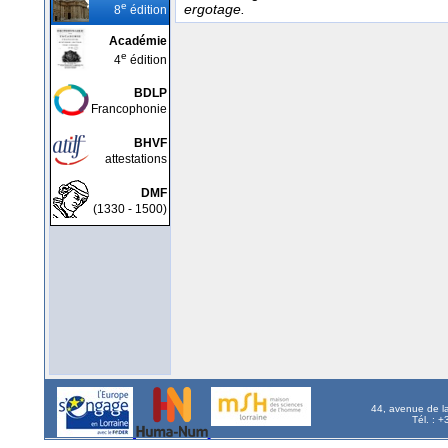
e
ergotage.
8
édition
Académie
e
4
édition
BDLP
Francophonie
BHVF
attestations
DMF
(1330 - 1500)
44, avenue de l
Tél. : 