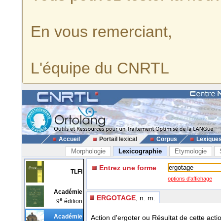
En vous remerciant,
L'équipe du CNRTL
Accueil
Portail lexical
Corpus
Lexique
Morphologie
Lexicographie
Etymologie
Entrez une forme
TLFi
options d'affichage
Académie
ERGOTAGE
, n. m.
e
9
édition
Académie
Action d'ergoter ou Résultat de cette acti