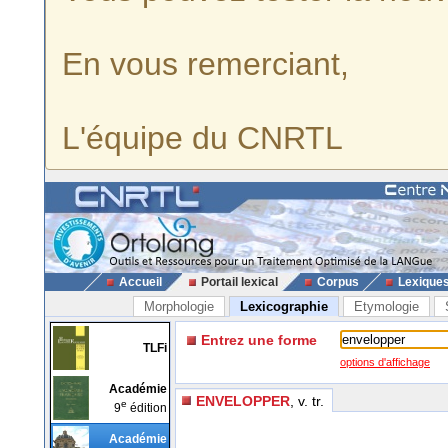
En vous remerciant,
L'équipe du CNRTL
Accueil
Portail lexical
Corpus
Lexique
Morphologie
Lexicographie
Etymologie
Entrez une forme
TLFi
options d'affichage
Académie
ENVELOPPER
, v. tr.
e
9
édition
Académie