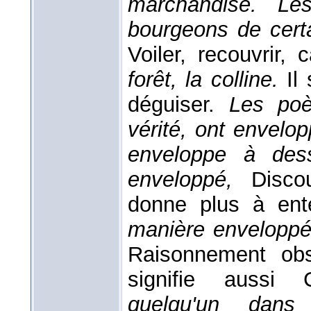
marchandise. Les
bourgeons de cert
Voiler, recouvrir,
forêt, la colline.
Il
déguiser.
Les poè
vérité, ont envelopp
enveloppe à de
enveloppé,
Disco
donne plus à ent
manière envelopp
Raisonnement obs
signifie aussi
quelqu'un dan