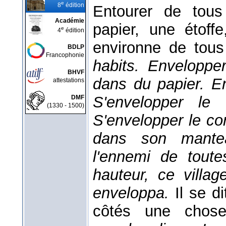
e
8
édition
Entourer de tou
Académie
papier, une étoffe
e
4
édition
environne de tou
BDLP
Francophonie
habits. Enveloppe
BHVF
dans du papier. En
attestations
S'envelopper le 
DMF
(1330 - 1500)
S'envelopper le c
dans son mant
l'ennemi de toute
hauteur, ce villag
enveloppa.
Il se d
côtés une chos