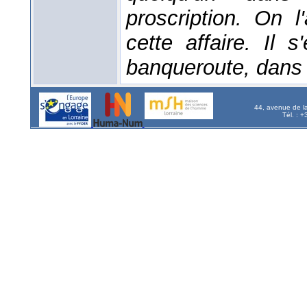
proscription. On 
cette affaire. Il 
banqueroute, dans c
44, avenue de l
Tél. : 