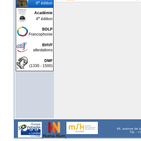
e
8
édition
Académie
e
4
édition
BDLP
Francophonie
BHVF
attestations
DMF
(1330 - 1500)
44, avenue de l
Tél. : 