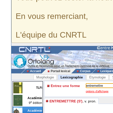
En vous remerciant,
L'équipe du CNRTL
Accueil
Portail lexical
Corpus
Lexique
Morphologie
Lexicographie
Etymologie
Entrez une forme
TLFi
options d'affichage
Académie
ENTREMETTRE (S')
, v. pron.
e
9
édition
Académie