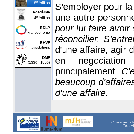
e
8
édition
S'employer pour la
Académie
une autre personne
e
4
édition
pour lui faire avoir
BDLP
Francophonie
réconcilier.
S'entre
BHVF
d'une affaire, agir 
attestations
en négociation
DMF
(1330 - 1500)
principalement.
C'
beaucoup d'affaire
d'une affaire.
44, avenue de l
Tél. : 