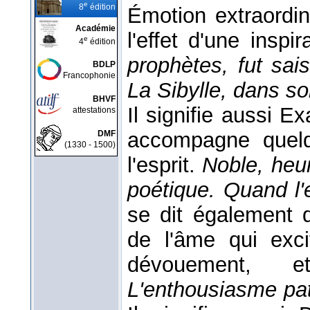
e
8
édition
Émotion extraordin
Académie
l'effet d'une inspi
e
4
édition
prophètes, fut sa
BDLP
Francophonie
La Sibylle, dans so
BHVF
Il signifie aussi Ex
attestations
accompagne quelqu
DMF
(1330 - 1500)
l'esprit.
Noble, heu
poétique. Quand l'
se dit également 
de l'âme qui exc
dévouement, 
L'enthousiasme pat