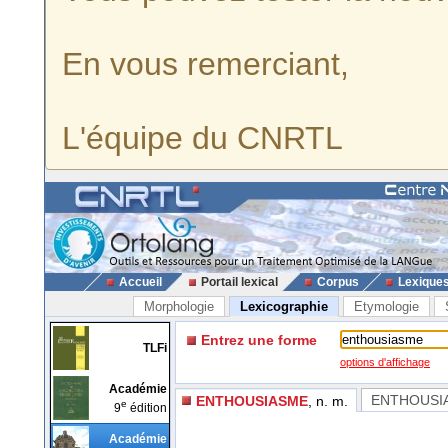
En vous remerciant,
L'équipe du CNRTL
Accueil
Portail lexical
Corpus
Lexique
Morphologie
Lexicographie
Etymologie
Entrez une forme
TLFi
options d'affichage
Académie
ENTHOUSI
ENTHOUSIASME
, n. m.
e
9
édition
Académie