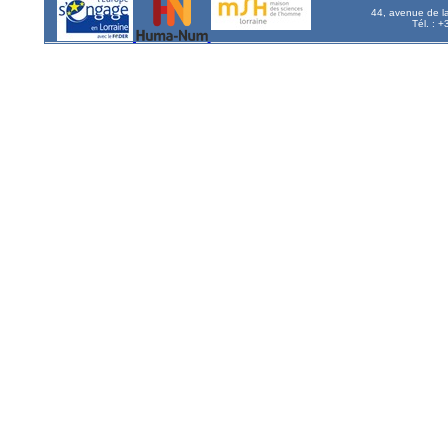
44, avenue de l
Tél. : 