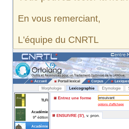
En vous remerciant,
L'équipe du CNRTL
Accueil
Portail lexical
Corpus
Lexique
Morphologie
Lexicographie
Etymologie
Entrez une forme
TLFi
options d'affichage
Académie
ENSUIVRE (S')
, v. pron.
e
9
édition
Académie