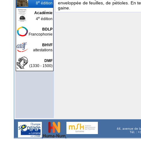
e
enveloppée de feuilles, de pétioles. En t
8
édition
gaine.
Académie
e
4
édition
BDLP
Francophonie
BHVF
attestations
DMF
(1330 - 1500)
44, avenue de l
Tél. : 