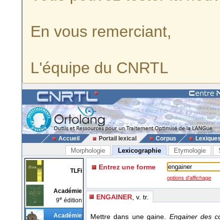
En vous remerciant,
L'équipe du CNRTL
Accueil
Portail lexical
Corpus
Lexique
Morphologie
Lexicographie
Etymologie
Entrez une forme
TLFi
options d'affichage
Académie
ENGAINER
, v. tr.
e
9
édition
Académie
Mettre dans une gaine.
Engainer des c