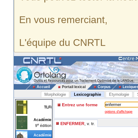
En vous remerciant,
L'équipe du CNRTL
Accueil
Portail lexical
Corpus
Lexique
Morphologie
Lexicographie
Etymologie
Entrez une forme
TLFi
options d'affichage
Académie
ENFERMER
, v. tr.
e
9
édition
Académie