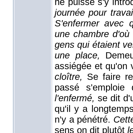
ne puisse s'y intro
journée pour trava
S'enfermer avec q
une chambre d'où 
gens qui étaient ve
une place,
Demeu
assiégée et qu'on 
cloître,
Se faire re
passé s'emploie
l'enfermé,
se dit d
qu'il y a longtemps 
n'y a pénétré.
Cett
sens on dit plutôt
l