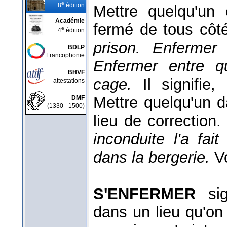
e
8
édition
Mettre quelqu'un
Académie
fermé de tous côt
e
4
édition
prison. Enfermer
BDLP
Francophonie
Enfermer entre q
BHVF
cage.
Il signifie
attestations
Mettre quelqu'un 
DMF
(1330 - 1500)
lieu de correction
inconduite l'a fai
dans la bergerie.
V
S'ENFERMER
sign
dans un lieu qu'on