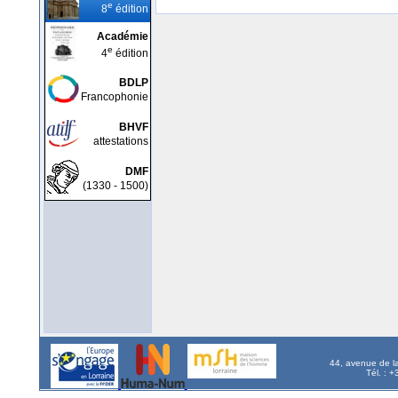
e
8
édition
Académie
e
4
édition
BDLP
Francophonie
BHVF
attestations
DMF
(1330 - 1500)
44, avenue de l
Tél. : 