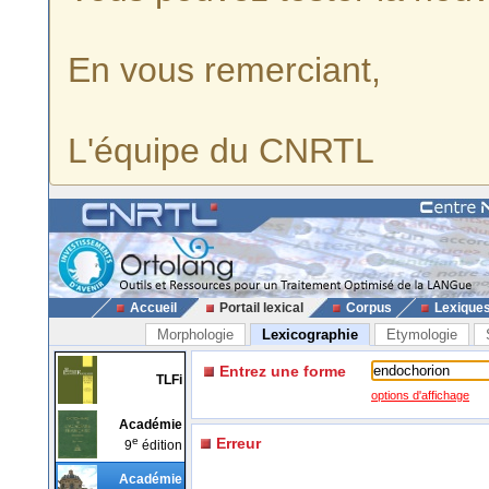
En vous remerciant,
L'équipe du CNRTL
Accueil
Portail lexical
Corpus
Lexique
Morphologie
Lexicographie
Etymologie
Entrez une forme
TLFi
options d'affichage
Académie
e
Erreur
9
édition
Académie