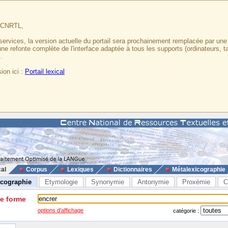
u CNRTL,
services, la version actuelle du portail sera prochainement remplacée par un
 une refonte complète de l'interface adaptée à tous les supports (ordinateurs, t
.
ion ici :
Portail lexical
cal
Corpus
Lexiques
Dictionnaires
Métalexicographie
icographie
Etymologie
Synonymie
Antonymie
Proxémie
C
ne forme
options d'affichage
catégorie :