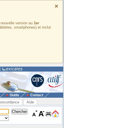
×
e nouvelle version au
1er
ablettes, smartphones) et inclut
Outils
Contact
oncordance
Aide