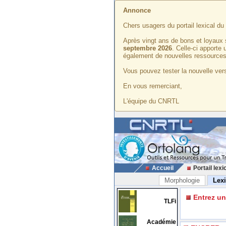
Annonce
Chers usagers du portail lexical d
Après vingt ans de bons et loyaux 
septembre 2026
. Celle-ci apporte
également de nouvelles ressources
Vous pouvez tester la nouvelle vers
En vous remerciant,
L'équipe du CNRTL
Accueil
Portail lexi
Morphologie
Lex
Entrez u
TLFi
Académie