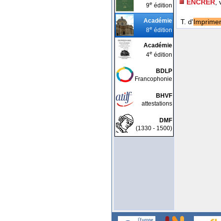
ENCRER
, 
e
9
édition
Académie
T. d'
Imprimer
e
8
édition
Académie
e
4
édition
BDLP
Francophonie
BHVF
attestations
DMF
(1330 - 1500)