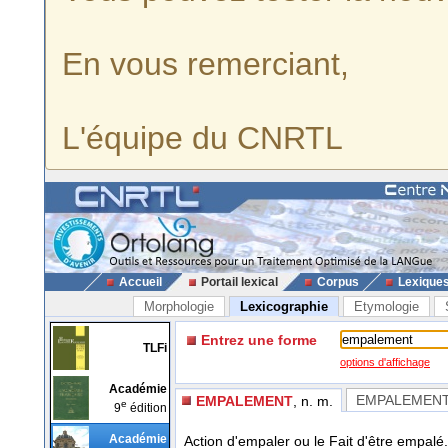
En vous remerciant,
L'équipe du CNRTL
Accueil
Portail lexical
Corpus
Lexique
Morphologie
Lexicographie
Etymologie
Entrez une forme
TLFi
options d'affichage
Académie
EMPALEMEN
EMPALEMENT
, n. m.
e
9
édition
Académie
Action d'empaler ou le Fait d'être empalé.