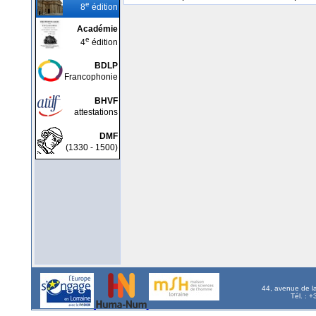
e
8
édition
Académie
e
4
édition
BDLP
Francophonie
BHVF
attestations
DMF
(1330 - 1500)
44, avenue de l
Tél. : 