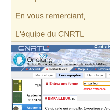
En vous remerciant,
L'équipe du CNRTL
Accueil
Portail lexical
Corpus
Lexique
Morphologie
Lexicographie
Etymologie
Entrez une forme
TLFi
options d'affichage
Académie
EMPAILLEUR
, n.
e
9
édition
Académie
Celui, celle qui empaille.
Empailleuse de c