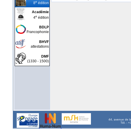
e
8
édition
Académie
e
4
édition
BDLP
Francophonie
BHVF
attestations
DMF
(1330 - 1500)
44, avenue de l
Tél. : 