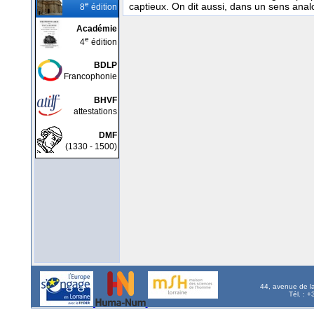
e
captieux. On dit aussi, dans un sens a
8
édition
Académie
e
4
édition
BDLP
Francophonie
BHVF
attestations
DMF
(1330 - 1500)
44, avenue de l
Tél. : 