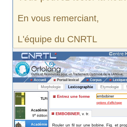
En vous remerciant,
L'équipe du CNRTL
Accueil
Portail lexical
Corpus
Lexique
Morphologie
Lexicographie
Etymologie
Entrez une forme
TLFi
options d'affichage
Académie
EMBOBINER
, v. tr.
e
9
édition
Académie
Rouler un fil sur une bobine. Fig. et prop