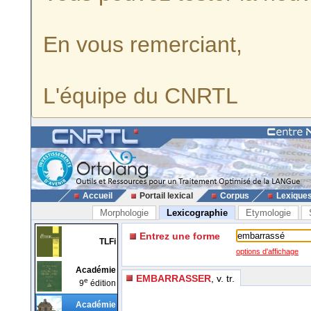
En vous remerciant,
L'équipe du CNRTL
Accueil
Portail lexical
Corpus
Lexique
Morphologie
Lexicographie
Etymologie
Entrez une forme
TLFi
options d'affichage
Académie
EMBARRASSER
, v. tr.
e
9
édition
Académie