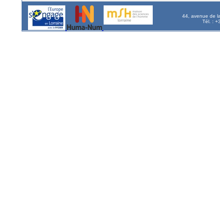
44, avenue de l
Tél. : 