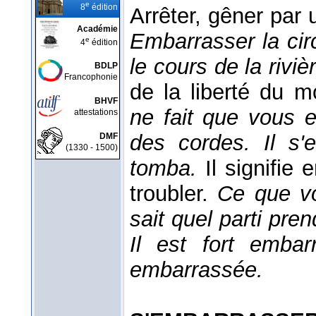
e
8
édition
Arrêter, gêner par
Académie
Embarrasser la cir
e
4
édition
le cours de la riviè
BDLP
Francophonie
de la liberté du 
BHVF
ne fait que vous 
attestations
des cordes. Il s
DMF
(1330 - 1500)
tomba.
Il signifie
troubler.
Ce que vo
sait quel parti pre
Il est fort emba
embarrassée.