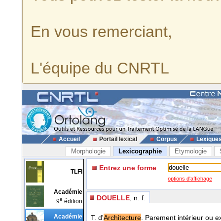
En vous remerciant,
L'équipe du CNRTL
Accueil
Portail lexical
Corpus
Lexique
Morphologie
Lexicographie
Etymologie
Entrez une forme
TLFi
options d'affichage
Académie
DOUELLE
, n. f.
e
9
édition
Académie
T. d'
Architecture
. Parement intérieur ou ex