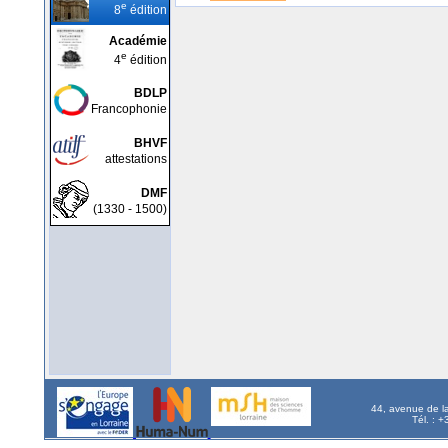
e
8
édition
Académie
e
4
édition
BDLP
Francophonie
BHVF
attestations
DMF
(1330 - 1500)
44, avenue de l
Tél. : 