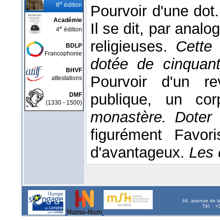
e
8
édition
Pourvoir d'une dot
Académie
Il se dit, par analo
e
4
édition
religieuses.
Cette 
BDLP
Francophonie
dotée de cinquant
BHVF
Pourvoir d'un re
attestations
publique, un co
DMF
(1330 - 1500)
monastère. Doter 
figurément Favori
d'avantageux.
Les 
44, avenue de l
Tél. : 