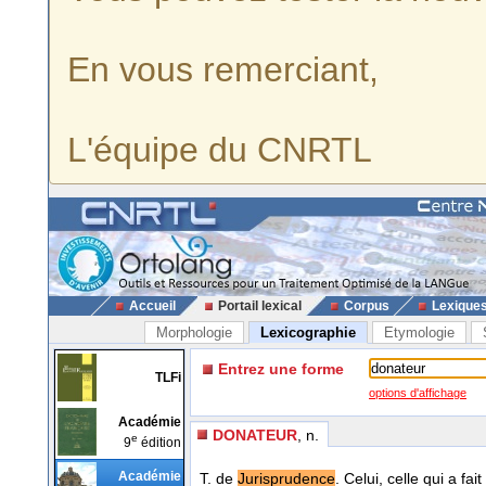
En vous remerciant,
L'équipe du CNRTL
Accueil
Portail lexical
Corpus
Lexique
Morphologie
Lexicographie
Etymologie
Entrez une forme
TLFi
options d'affichage
Académie
DONATEUR
, n.
e
9
édition
Académie
T. de
Jurisprudence
. Celui, celle qui a fa