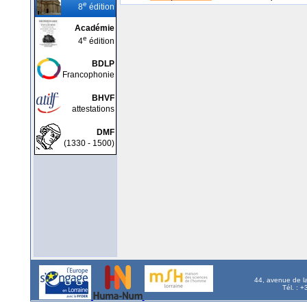
e
8
édition
Académie
e
4
édition
BDLP
Francophonie
BHVF
attestations
DMF
(1330 - 1500)
44, avenue de l
Tél. : 