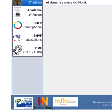
e
et dans les mers du Nord.
8
édition
Académie
e
4
édition
BDLP
Francophonie
BHVF
attestations
DMF
(1330 - 1500)
44, avenue de l
Tél. : 