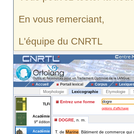
En vous remerciant,
L'équipe du CNRTL
Accueil
Portail lexical
Corpus
Lexique
Morphologie
Lexicographie
Etymologie
Entrez une forme
TLFi
options d'affichage
Académie
DOGRE
, n. m.
e
9
édition
Académie
T. de
Marine
. Bâtiment de commerce qui 