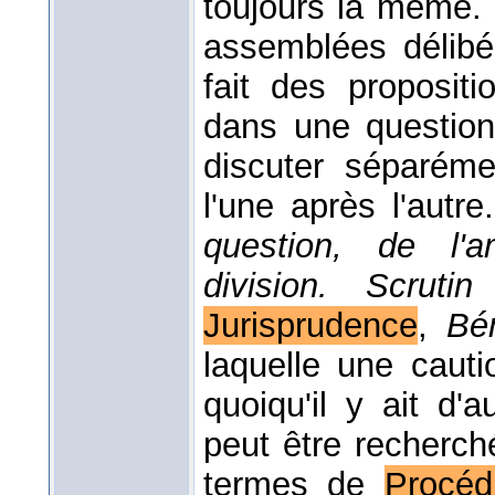
toujours la même. I
assemblées délibé
fait des proposit
dans une questio
discuter séparéme
l'une après l'autre
question, de l'
division. Scruti
Jurisprudence
,
Bé
laquelle une cauti
quoiqu'il y ait d'
peut être recherch
termes de
Procéd