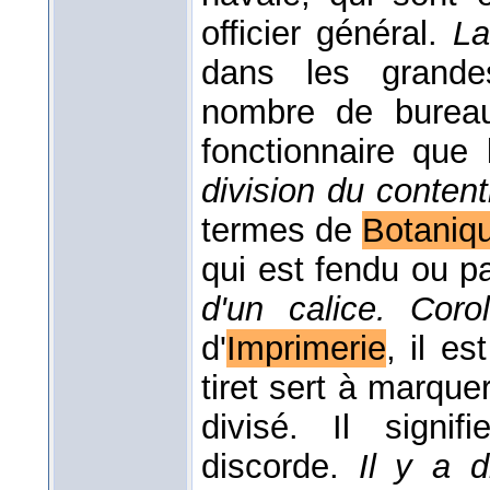
officier général.
La
dans les grandes
nombre de bureau
fonctionnaire qu
division du conten
termes de
Botaniq
qui est fendu ou p
d'un calice. Coro
d'
Imprimerie
, il e
tiret sert à marquer
divisé. Il signi
discorde.
Il y a d