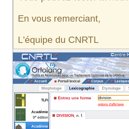
En vous remerciant,
L'équipe du CNRTL
Accueil
Portail lexical
Corpus
Lexique
Morphologie
Lexicographie
Etymologie
Entrez une forme
TLFi
options d'affichage
Académie
DIVISION
, n. f.
e
9
édition
Académie