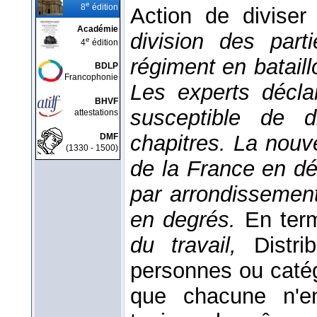
e
8
édition
Action de diviser
Académie
division des part
e
4
édition
régiment en batail
BDLP
Francophonie
Les experts décla
BHVF
susceptible de di
attestations
chapitres. La nouvel
DMF
(1330 - 1500)
de la France en dé
par arrondissement
en degrés.
En ter
du travail,
Distri
personnes ou catég
que chacune n'en