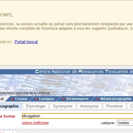
u CNRTL,
services, la version actuelle du portail sera prochainement remplacée par un
 une refonte complète de l'interface adaptée à tous les supports (ordinateurs, t
.
ion ici :
Portail lexical
cal
Corpus
Lexiques
Dictionnaires
Métalexicographie
icographie
Etymologie
Synonymie
Antonymie
Proxémie
C
ne forme
options d'affichage
catégorie :