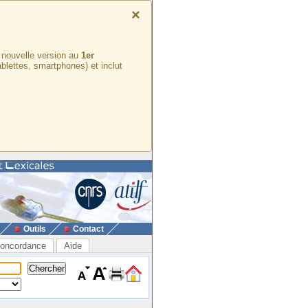
×
e nouvelle version au
1er
ablettes, smartphones) et inclut
Outils
Contact
oncordance
Aide