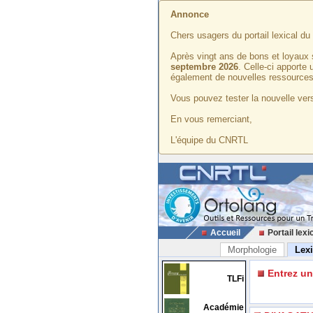
Annonce
Chers usagers du portail lexical d
Après vingt ans de bons et loyaux 
septembre 2026
. Celle-ci apporte
également de nouvelles ressources
Vous pouvez tester la nouvelle vers
En vous remerciant,
L'équipe du CNRTL
Accueil
Portail lexi
Morphologie
Lex
Entrez u
TLFi
Académie