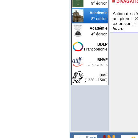
DIVAGATI
e
9
édition
Académie
Action de s'é
e
au pluriel.
S
8
édition
extension, i
fièvre.
Académie
e
4
édition
BDLP
Francophonie
BHVF
attestations
DMF
(1330 - 1500)