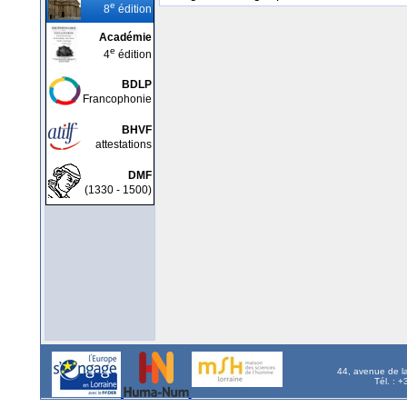
e
8
édition
Académie
e
4
édition
BDLP
Francophonie
BHVF
attestations
DMF
(1330 - 1500)
44, avenue de l
Tél. : 