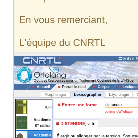
En vous remerciant,
L'équipe du CNRTL
Accueil
Portail lexical
Corpus
Lexique
Morphologie
Lexicographie
Etymologie
Entrez une forme
TLFi
options d'affichage
Académie
DISTENDRE
, v. tr.
e
9
édition
Académie
Élargir ou allonger par la tension.
Son est