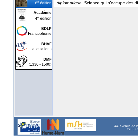
e
diplomatique,
Science qui s'occupe des d
8
édition
Académie
e
4
édition
BDLP
Francophonie
BHVF
attestations
DMF
(1330 - 1500)
44, avenue de l
Tél. : 