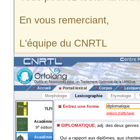
En vous remerciant,
L'équipe du CNRTL
Accueil
Portail lexical
Corpus
Lexique
Morphologie
Lexicographie
Etymologie
Entrez une forme
TLFi
options d'affichage
Académie
DIPLOMATIQUE
, adj. des deux genres
e
9
édition
Académie
. Qui a rapport aux diplômes, aux charte