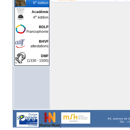
e
8
édition
Académie
e
4
édition
BDLP
Francophonie
BHVF
attestations
DMF
(1330 - 1500)
44, avenue de l
Tél. : 