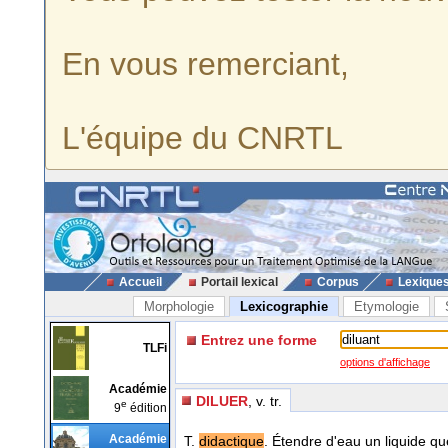
En vous remerciant,
L'équipe du CNRTL
Accueil
Portail lexical
Corpus
Lexique
Morphologie
Lexicographie
Etymologie
Entrez une forme
TLFi
options d'affichage
Académie
DILUER
, v. tr.
e
9
édition
Académie
T.
didactique
. Étendre d'eau un liquide q