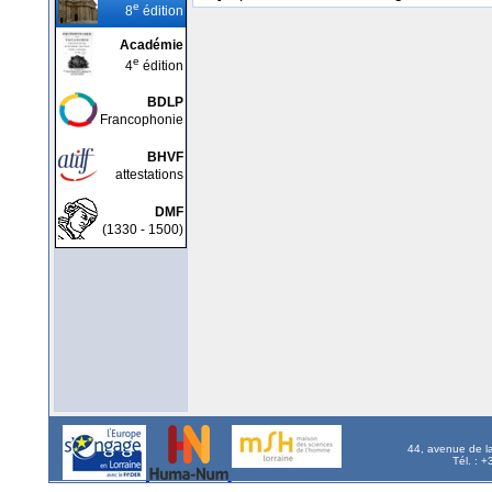
e
8
édition
Académie
e
4
édition
BDLP
Francophonie
BHVF
attestations
DMF
(1330 - 1500)
44, avenue de l
Tél. : 