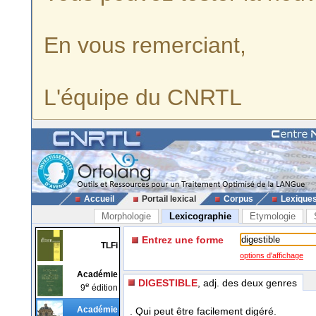
En vous remerciant,
L'équipe du CNRTL
Accueil
Portail lexical
Corpus
Lexique
Morphologie
Lexicographie
Etymologie
Entrez une forme
TLFi
options d'affichage
Académie
DIGESTIBLE
, adj. des deux genres
e
9
édition
Académie
. Qui peut être facilement digéré.