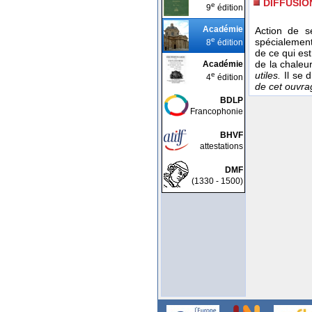
DIFFUSIO
e
9
édition
Académie
Action de s
e
spécialement
8
édition
de ce qui es
de la chaleu
Académie
utiles.
Il se 
e
4
édition
de cet ouvrag
BDLP
Francophonie
BHVF
attestations
DMF
(1330 - 1500)