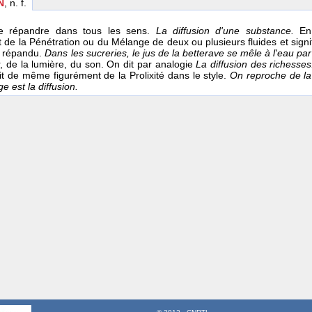
N
, n. f.
e répandre dans tous les sens.
La diffusion d'une substance.
En
 de la Pénétration ou du Mélange de deux ou plusieurs fluides et signi
t répandu.
Dans les sucreries, le jus de la betterave se mêle à l'eau par
r, de la lumière, du son. On dit par analogie
La diffusion des richesse
dit de même figurément de la Prolixité dans le style.
On reproche de la 
e est la diffusion.