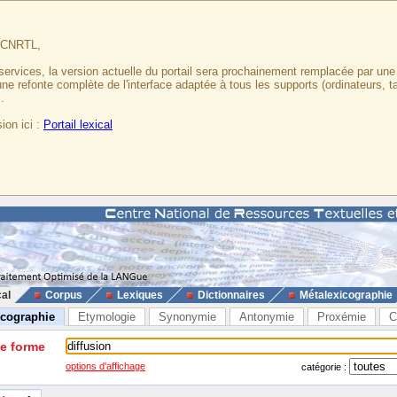
u CNRTL,
services, la version actuelle du portail sera prochainement remplacée par un
 une refonte complète de l'interface adaptée à tous les supports (ordinateurs, t
.
ion ici :
Portail lexical
cal
Corpus
Lexiques
Dictionnaires
Métalexicographie
icographie
Etymologie
Synonymie
Antonymie
Proxémie
C
ne forme
options d'affichage
catégorie :