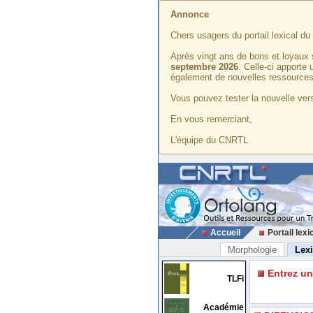
Annonce
Chers usagers du portail lexical d
Après vingt ans de bons et loyaux 
septembre 2026
. Celle-ci apporte
également de nouvelles ressources
Vous pouvez tester la nouvelle vers
En vous remerciant,
L'équipe du CNRTL
Accueil
Portail lexi
Morphologie
Lex
Entrez u
TLFi
Académie