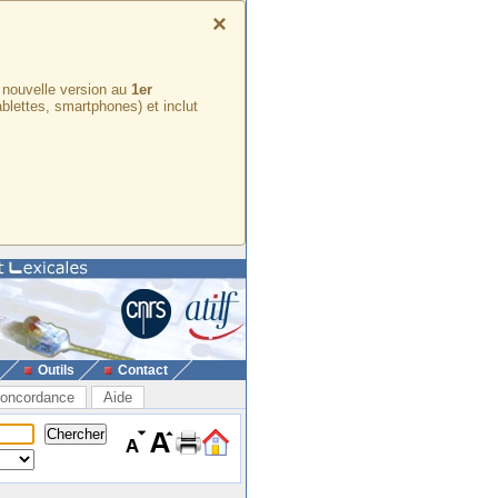
×
e nouvelle version au
1er
ablettes, smartphones) et inclut
Outils
Contact
oncordance
Aide