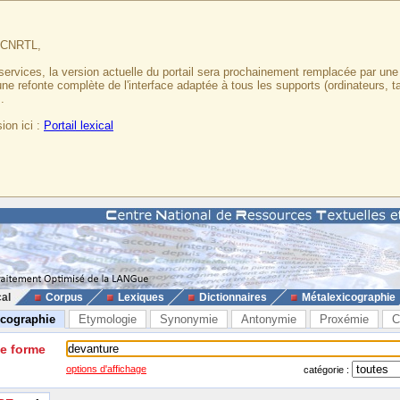
u CNRTL,
services, la version actuelle du portail sera prochainement remplacée par un
 une refonte complète de l'interface adaptée à tous les supports (ordinateurs, t
.
ion ici :
Portail lexical
cal
Corpus
Lexiques
Dictionnaires
Métalexicographie
icographie
Etymologie
Synonymie
Antonymie
Proxémie
C
ne forme
options d'affichage
catégorie :