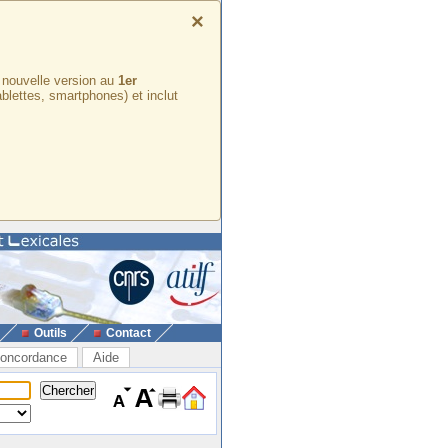
×
e nouvelle version au
1er
ablettes, smartphones) et inclut
Outils
Contact
oncordance
Aide