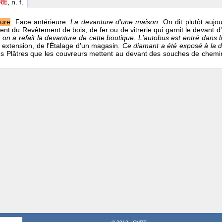
RE
, n. f.
ture
. Face antérieure.
La devanture d'une maison.
On dit plutôt aujo
ent du Revêtement de bois, de fer ou de vitrerie qui garnit le devant d
 on a refait la devanture de cette boutique. L'autobus est entré dans
ar extension, de l'Étalage d'un magasin.
Ce diamant a été exposé à la de
des Plâtres que les couvreurs mettent au devant des souches de chemin