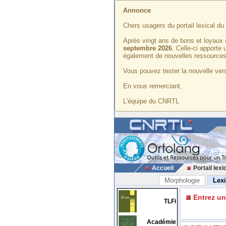
Annonce
Chers usagers du portail lexical d
Après vingt ans de bons et loyaux 
septembre 2026
. Celle-ci apporte
également de nouvelles ressources
Vous pouvez tester la nouvelle vers
En vous remerciant,
L'équipe du CNRTL
Accueil
Portail lexi
Morphologie
Lex
Entrez u
TLFi
Académie