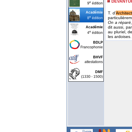
DEVANTU
e
9
édition
Académie
T. d'
Architec
e
particulièrem
8
édition
On a réparé,
dit aussi, p
Académie
au pluriel, 
e
4
édition
les ardoises.
BDLP
Francophonie
BHVF
attestations
DMF
(1330 - 1500)