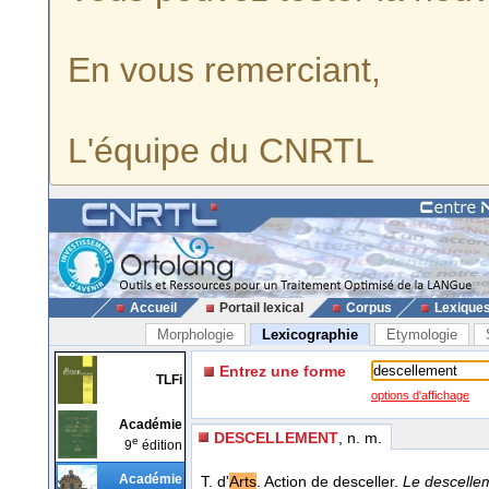
En vous remerciant,
L'équipe du CNRTL
Accueil
Portail lexical
Corpus
Lexique
Morphologie
Lexicographie
Etymologie
Entrez une forme
TLFi
options d'affichage
Académie
DESCELLEMENT
, n. m.
e
9
édition
Académie
T. d'
Arts
. Action de desceller.
Le descelleme