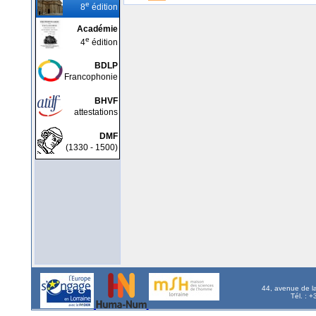
e
8
édition
Académie
e
4
édition
BDLP
Francophonie
BHVF
attestations
DMF
(1330 - 1500)
44, avenue de l
Tél. : 