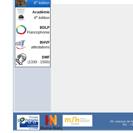
e
8
édition
Académie
e
4
édition
BDLP
Francophonie
BHVF
attestations
DMF
(1330 - 1500)
44, avenue de l
Tél. : 