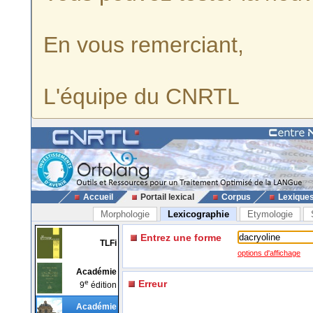
En vous remerciant,
L'équipe du CNRTL
Accueil
Portail lexical
Corpus
Lexique
Morphologie
Lexicographie
Etymologie
Entrez une forme
TLFi
options d'affichage
Académie
e
Erreur
9
édition
Académie