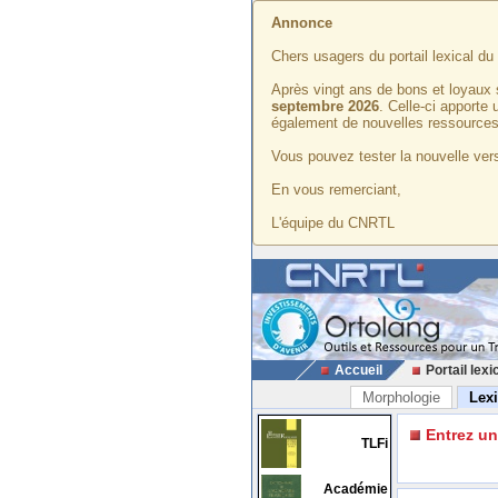
Annonce
Chers usagers du portail lexical d
Après vingt ans de bons et loyaux 
septembre 2026
. Celle-ci apporte
également de nouvelles ressources
Vous pouvez tester la nouvelle vers
En vous remerciant,
L'équipe du CNRTL
Accueil
Portail lexi
Morphologie
Lex
Entrez u
TLFi
Académie