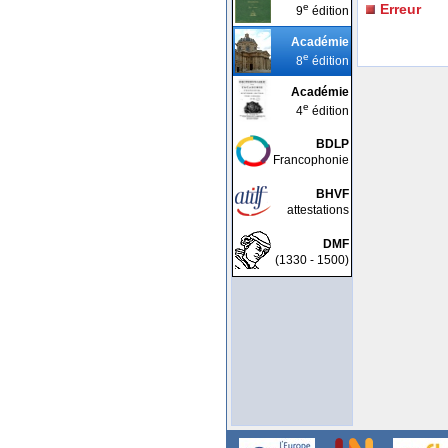
e
Erreur
9
édition
Académie
e
8
édition
Académie
e
4
édition
BDLP
Francophonie
BHVF
attestations
DMF
(1330 - 1500)