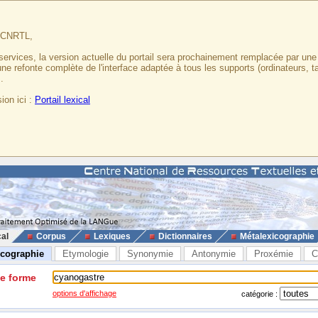
u CNRTL,
services, la version actuelle du portail sera prochainement remplacée par un
 une refonte complète de l'interface adaptée à tous les supports (ordinateurs, t
.
ion ici :
Portail lexical
cal
Corpus
Lexiques
Dictionnaires
Métalexicographie
icographie
Etymologie
Synonymie
Antonymie
Proxémie
C
ne forme
options d'affichage
catégorie :