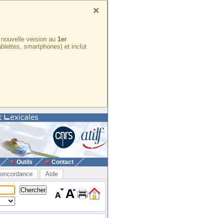
×
e nouvelle version au
1er
ablettes, smartphones) et inclut
Outils
Contact
oncordance
Aide