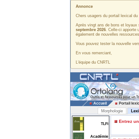
Annonce
Chers usagers du portail lexical d
Après vingt ans de bons et loyaux 
septembre 2026
. Celle-ci apporte
également de nouvelles ressources
Vous pouvez tester la nouvelle vers
En vous remerciant,
L'équipe du CNRTL
Accueil
Portail lexi
Morphologie
Lex
Entrez u
TLFi
Académie