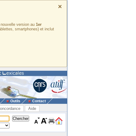
×
e nouvelle version au
1er
ablettes, smartphones) et inclut
Outils
Contact
oncordance
Aide