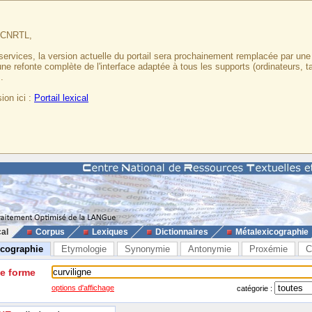
u CNRTL,
services, la version actuelle du portail sera prochainement remplacée par un
 une refonte complète de l'interface adaptée à tous les supports (ordinateurs, t
.
ion ici :
Portail lexical
cal
Corpus
Lexiques
Dictionnaires
Métalexicographie
icographie
Etymologie
Synonymie
Antonymie
Proxémie
C
ne forme
options d'affichage
catégorie :