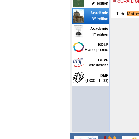
CURVILIG
e
9
édition
Académie
. T. de
Mathé
e
8
édition
Académie
e
4
édition
BDLP
Francophonie
BHVF
attestations
DMF
(1330 - 1500)