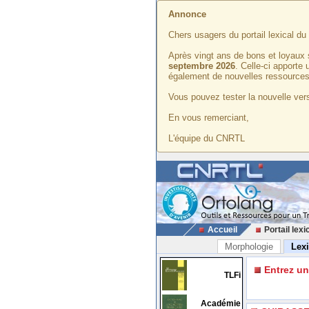
Annonce
Chers usagers du portail lexical d
Après vingt ans de bons et loyaux 
septembre 2026
. Celle-ci apporte
également de nouvelles ressources
Vous pouvez tester la nouvelle vers
En vous remerciant,
L'équipe du CNRTL
Accueil
Portail lexi
Morphologie
Lex
Entrez u
TLFi
Académie