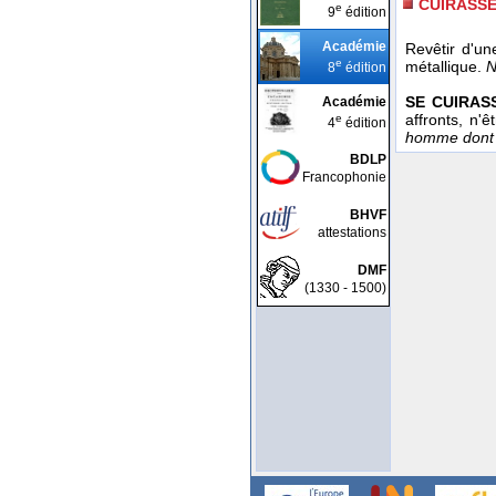
CUIRASS
e
9
édition
Académie
Revêtir d'un
e
métallique.
N
8
édition
SE CUIRAS
Académie
affronts, n'
e
4
édition
homme dont la
BDLP
Francophonie
BHVF
attestations
DMF
(1330 - 1500)