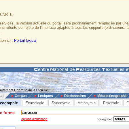
u CNRTL,
services, la version actuelle du portail sera prochainement remplacée par un
 une refonte complète de l'interface adaptée à tous les supports (ordinateurs, t
.
ion ici :
Portail lexical
cal
Corpus
Lexiques
Dictionnaires
Métalexicographie
icographie
Etymologie
Synonymie
Antonymie
Proxémie
C
ne forme
options d'affichage
catégorie :