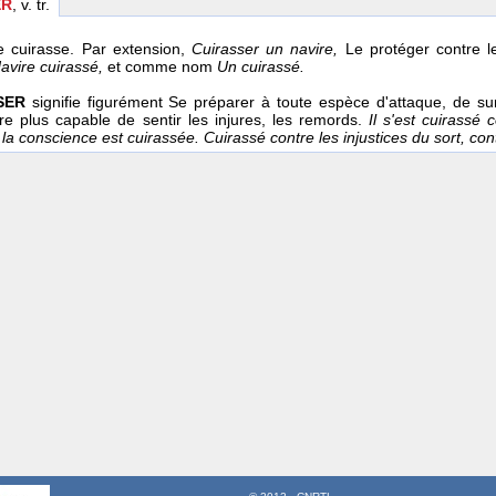
ER
, v. tr.
e cuirasse. Par extension,
Cuirasser un navire,
Le protéger contre l
avire cuirassé,
et comme nom
Un cuirassé.
SER
signifie figurément Se préparer à toute espèce d'attaque, de su
être plus capable de sentir les injures, les remords.
Il s'est cuirassé 
 conscience est cuirassée. Cuirassé contre les injustices du sort, cont