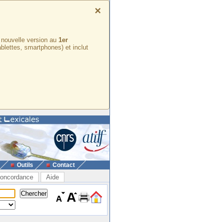
×
e nouvelle version au
1er
ablettes, smartphones) et inclut
Outils
Contact
oncordance
Aide