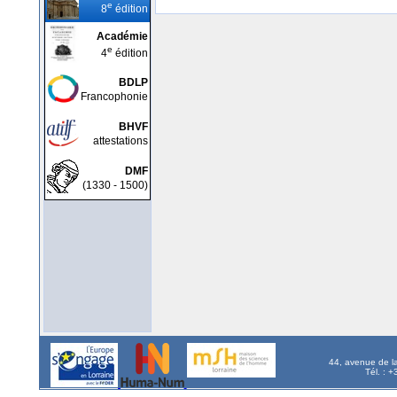
e
8
édition
Académie
e
4
édition
BDLP
Francophonie
BHVF
attestations
DMF
(1330 - 1500)
44, avenue de l
Tél. : 