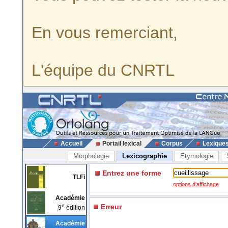
En vous remerciant,
L'équipe du CNRTL
Accueil
Portail lexical
Corpus
Lexique
Morphologie
Lexicographie
Etymologie
Entrez une forme
TLFi
options d'affichage
Académie
e
Erreur
9
édition
Académie