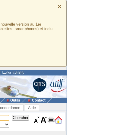
×
e nouvelle version au
1er
ablettes, smartphones) et inclut
Outils
Contact
oncordance
Aide