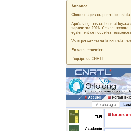
Annonce
Chers usagers du portail lexical d
Après vingt ans de bons et loyaux 
septembre 2026
. Celle-ci apporte
également de nouvelles ressources
Vous pouvez tester la nouvelle vers
En vous remerciant,
L'équipe du CNRTL
Accueil
Portail lexi
Morphologie
Lex
Entrez u
TLFi
Académie