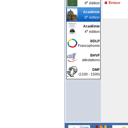
e
Erreur
9
édition
Académie
e
8
édition
Académie
e
4
édition
BDLP
Francophonie
BHVF
attestations
DMF
(1330 - 1500)