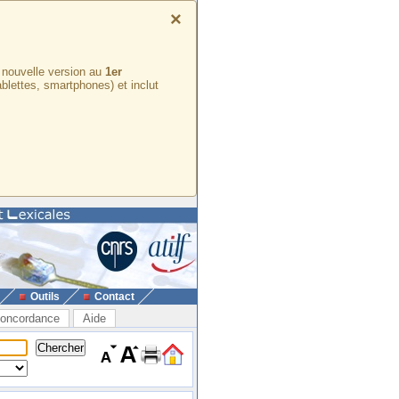
×
e nouvelle version au
1er
ablettes, smartphones) et inclut
Outils
Contact
oncordance
Aide