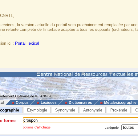
u CNRTL,
services, la version actuelle du portail sera prochainement remplacée par un
 une refonte complète de l'interface adaptée à tous les supports (ordinateurs, t
.
ion ici :
Portail lexical
cal
Corpus
Lexiques
Dictionnaires
Métalexicographie
icographie
Etymologie
Synonymie
Antonymie
Proxémie
C
ne forme
options d'affichage
catégorie :