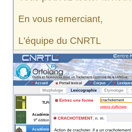
En vous remerciant,
L'équipe du CNRTL
Accueil
Portail lexical
Corpus
Lexique
Morphologie
Lexicographie
Etymologie
Entrez une forme
TLFi
options d'affichage
Académie
CRACHOTEMENT
, n. m.
e
9
édition
Académie
Action de crachoter.
Il a un crachotement