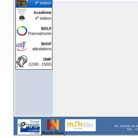
e
8
édition
Académie
e
4
édition
BDLP
Francophonie
BHVF
attestations
DMF
(1330 - 1500)
44, avenue de l
Tél. : 