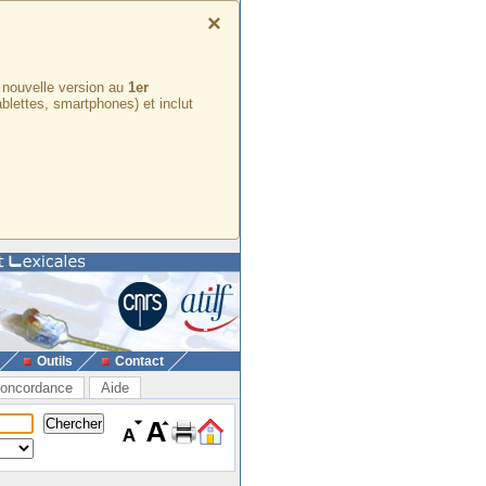
×
e nouvelle version au
1er
ablettes, smartphones) et inclut
Outils
Contact
oncordance
Aide