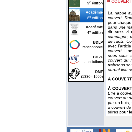
COUVERT
e
9
édition
Académie
La nappe ave
e
couvert. Ran
8
édition
pour chaque
dans une ma
Académie
dit aussi d'
e
4
édition
campagne, 
de ruolz. Co
BDLP
avec l'articl
Francophonie
couvert.
Il s
nous sous c
BHVF
couvert du 
attestations
trahisons sou
eurent lieu s
DMF
(1330 - 1500)
À COUVERT
À COUVER
Être à couver
couvert du da
par un bois, 
à couvert de
sûres pour le