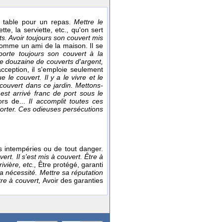
ne table pour un repas.
Mettre le
tte, la serviette, etc., qu'on sert
ts.
Avoir toujours son couvert mis
 comme un ami de la maison. Il se
porte toujours son couvert à la
e douzaine de couverts d'argent,
 acception, il s'emploie seulement
e le couvert. Il y a le vivre et le
 couvert dans ce jardin. Mettons-
est arrivé franc de port sous le
ors de...
Il accomplit toutes ces
 porter. Ces odieuses persécutions
es intempéries ou de tout danger.
vert. Il s'est mis à couvert. Être à
ivière, etc.,
Être protégé, garanti
a nécessité. Mettre sa réputation
tre à couvert,
Avoir des garanties