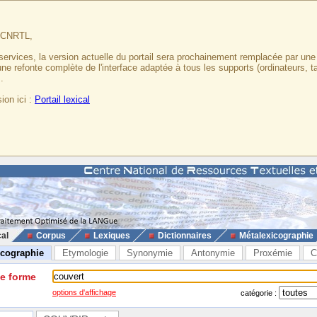
u CNRTL,
services, la version actuelle du portail sera prochainement remplacée par un
 une refonte complète de l'interface adaptée à tous les supports (ordinateurs, t
.
ion ici :
Portail lexical
cal
Corpus
Lexiques
Dictionnaires
Métalexicographie
icographie
Etymologie
Synonymie
Antonymie
Proxémie
C
ne forme
options d'affichage
catégorie :