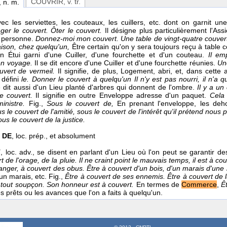
COUVRIR
, v. tr.
, n. m.
c les serviettes, les couteaux, les cuillers, etc. dont on garnit u
ger le couvert. Ôter le couvert.
Il désigne plus particulièrement l'Assie
 personne.
Donnez-moi mon couvert. Une table de vingt-quatre couver
ison, chez quelqu'un,
Être certain qu'on y sera toujours reçu à table
un Étui garni d'une Cuiller, d'une fourchette et d'un couteau.
Il em
en voyage.
Il se dit encore d'une Cuiller et d'une fourchette réunies.
Un
uvert de vermeil.
Il signifie, de plus, Logement, abri, et, dans cette
e défini
le. Donner le couvert à quelqu'un Il n'y est pas nourri, il n'a qu
e dit aussi d'un Lieu planté d'arbres qui donnent de l'ombre.
Il y a un
e couvert.
Il signifie en outre Enveloppe adresse d'un paquet.
Cela 
ministre.
Fig.,
Sous le couvert de,
En prenant l'enveloppe, les deh
s le couvert de l'amitié, sous le couvert de l'intérêt qu'il prétend nous
ous le couvert de la justice.
 DE
,
loc. prép.
, et absolument
T
,
loc. adv.
, se disent en parlant d'un Lieu où l'on peut se garantir d
t de l'orage, de la pluie. Il ne craint point le mauvais temps, il est à cou
nger, à couvert des obus. Être à couvert d'un bois, d'un marais d'une r
un marais, etc. Fig.,
Être à couvert de ses ennemis. Être à couvert de l
 tout soupçon. Son honneur est à couvert.
En termes de
Commerce
,
Ê
s prêts ou les avances que l'on a faits à quelqu'un.