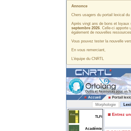
Annonce
Chers usagers du portail lexical d
Après vingt ans de bons et loyaux 
septembre 2026
. Celle-ci apporte
également de nouvelles ressources
Vous pouvez tester la nouvelle vers
En vous remerciant,
L'équipe du CNRTL
Accueil
Portail lexi
Morphologie
Lex
Entrez u
TLFi
Académie