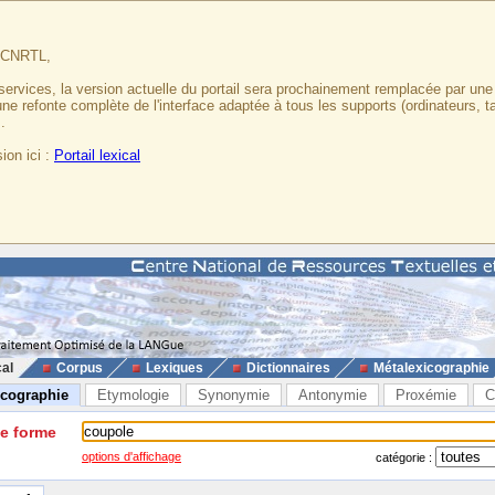
u CNRTL,
services, la version actuelle du portail sera prochainement remplacée par un
 une refonte complète de l'interface adaptée à tous les supports (ordinateurs, t
.
ion ici :
Portail lexical
cal
Corpus
Lexiques
Dictionnaires
Métalexicographie
icographie
Etymologie
Synonymie
Antonymie
Proxémie
C
ne forme
options d'affichage
catégorie :