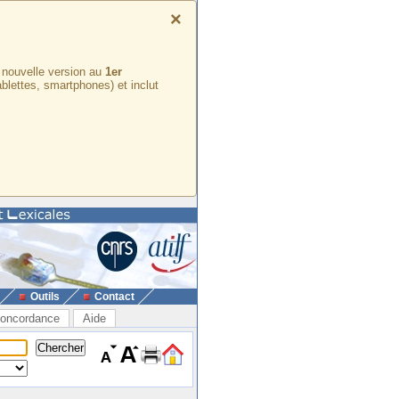
×
e nouvelle version au
1er
ablettes, smartphones) et inclut
Outils
Contact
oncordance
Aide