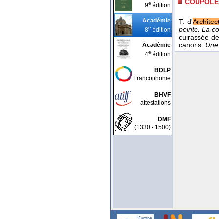
COUPOLE
e
9
édition
Académie
T. d'
Architec
e
peinte. La c
8
édition
cuirassée de
canons.
Une 
Académie
e
4
édition
BDLP
Francophonie
BHVF
attestations
DMF
(1330 - 1500)