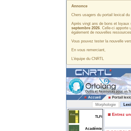
Annonce
Chers usagers du portail lexical d
Après vingt ans de bons et loyaux 
septembre 2026
. Celle-ci apporte
également de nouvelles ressources
Vous pouvez tester la nouvelle vers
En vous remerciant,
L'équipe du CNRTL
Accueil
Portail lexi
Morphologie
Lex
Entrez u
TLFi
Académie